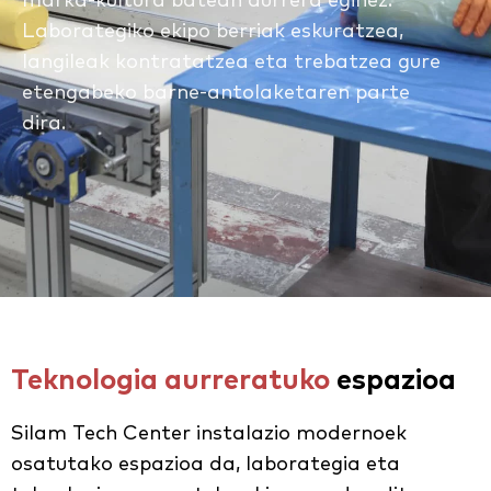
Laborategiko ekipo berriak eskuratzea,
langileak kontratatzea eta trebatzea gure
etengabeko barne-antolaketaren parte
dira.
Teknologia aurreratuko
espazioa
Silam Tech Center instalazio modernoek
osatutako espazioa da, laborategia eta