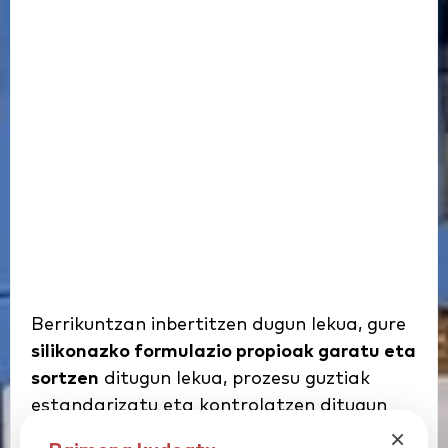
Berrikuntzan inbertitzen dugun lekua, gure
silikonazko formulazio propioak garatu eta
sortzen
ditugun lekua, prozesu guztiak
estandarizatu eta kontrolatzen ditugun
lekua, ekoizpen-baliabide propioak
×