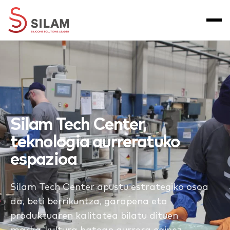
Silam Tech Center
,
teknologia aurreratuko
espazioa
Silam Tech Center apustu estrategiko osoa
da, beti berrikuntza, garapena eta
produktuaren kalitatea bilatu dituen
marka-kultura batean aurrera eginez.