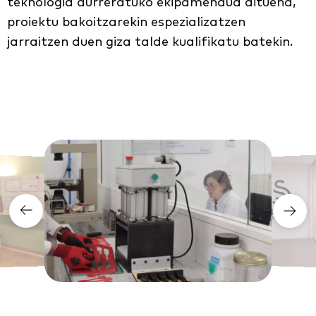
teknologia aurreratuko ekipamendua dituena,
proiektu bakoitzarekin espezializatzen
jarraitzen duen giza talde kualifikatu batekin.