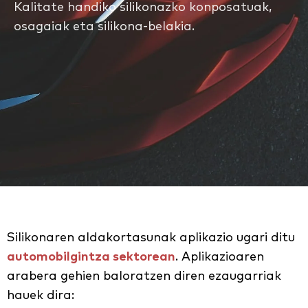
Kalitate handiko silikonazko konposatuak,
osagaiak eta silikona-belakia.
Silikonaren aldakortasunak aplikazio ugari ditu
automobilgintza sektorean
. Aplikazioaren
arabera gehien baloratzen diren ezaugarriak
hauek dira: