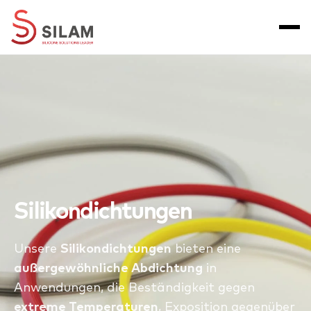
Silikondichtungen
Unsere
Silikondichtungen
bieten eine
außergewöhnliche Abdichtung
in
Anwendungen, die Beständigkeit gegen
extreme Temperaturen
, Exposition gegenüber