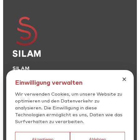
SILAM
SILICONE SOLUTIONS LEADER
×
Einwilligung verwalten
Wir verwenden Cookies, um unsere Website zu
optimieren und den Datenverkehr zu
analysieren. Die Einwilligung in diese
Technologien ermöglicht es uns, Daten wie das
Surfverhalten zu verarbeiten.
MITGLIEDER DES CONSORCIO DEL CAUCHO UND
ACEDE
Akzeptieren
Ablehnen